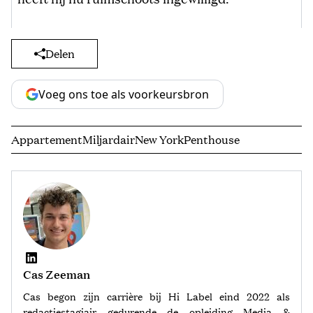
Delen
Voeg ons toe als voorkeursbron
Appartement
Miljardair
New York
Penthouse
Cas Zeeman
Cas begon zijn carrière bij Hi Label eind 2022 als
redactiestagiair gedurende de opleiding Media &