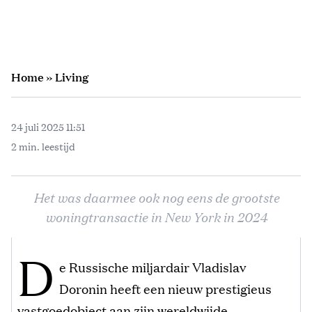
Home
»
Living
24 juli 2025 11:51
2 min. leestijd
Het was daarmee ook nog eens de grootste
woningtransactie in New York in 2024
D
e Russische miljardair Vladislav
Doronin heeft een nieuw prestigieus
vastgoedobject aan zijn wereldwijde