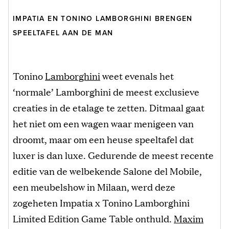
IMPATIA EN TONINO LAMBORGHINI BRENGEN
SPEELTAFEL AAN DE MAN
Tonino
Lamborghini
weet evenals het
‘normale’ Lamborghini de meest exclusieve
creaties in de etalage te zetten. Ditmaal gaat
het niet om een wagen waar menigeen van
droomt, maar om een heuse speeltafel dat
luxer is dan luxe. Gedurende de meest recente
editie van de welbekende Salone del Mobile,
een meubelshow in Milaan, werd deze
zogeheten Impatia x Tonino Lamborghini
Limited Edition Game Table onthuld.
Maxim