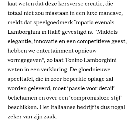
laat weten dat deze kersverse creatie, die
totaal niet zou misstaan in een luxe mancave,
meldt dat speelgoedmerk Impatia evenals
Lamborghini in Italië gevestigd is. “Middels
elegantie, innovatie en een competitieve geest,
hebben we entertainment opnieuw
vormgegeven”, zo laat Tonino Lamborghini
weten in een verklaring. De gloednieuwe
speeltafel, die in zeer beperkte oplage zal
worden geleverd, moet ‘passie voor detail’
belichamen en over een ‘compromisloze stijl’
beschikken. Het Italiaanse bedrijf is dus nogal
zeker van zijn zaak.