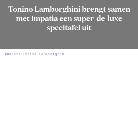
Tonino Lamborghini brengt samen
met Impatia een super-de-luxe
speeltafel uit
Bron: Tonino Lamborghini