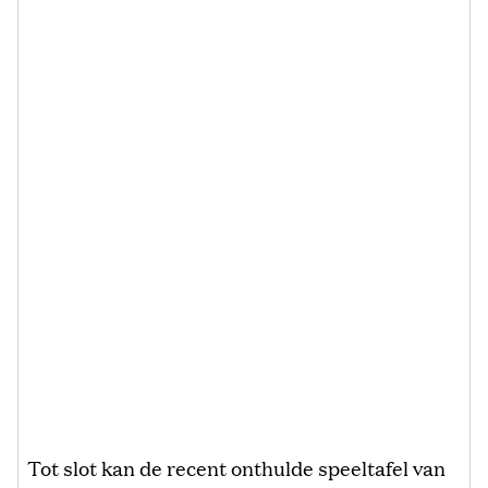
Tot slot kan de recent onthulde speeltafel van