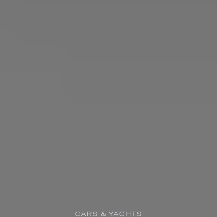
CARS & YACHTS