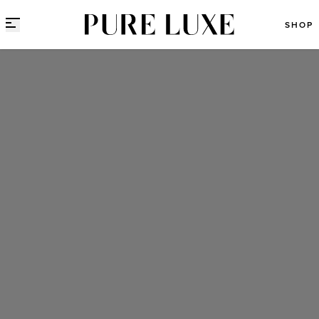
Direct naar content
SHOP