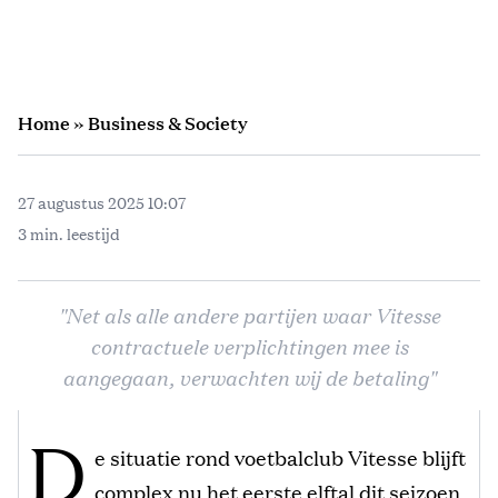
Home
»
Business & Society
27 augustus 2025 10:07
3 min. leestijd
"Net als alle andere partijen waar Vitesse
contractuele verplichtingen mee is
aangegaan, verwachten wij de betaling"
D
e situatie rond voetbalclub Vitesse blijft
complex nu het eerste elftal dit seizoen