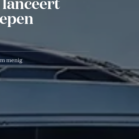
 lanceert
hepen
rom menig