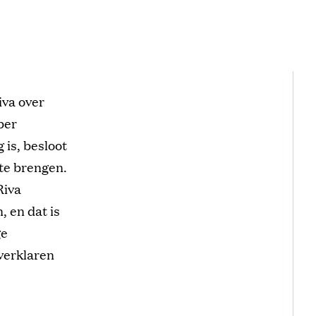
iva over
ber
 is, besloot
 te brengen.
Riva
 en dat is
ge
 verklaren