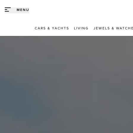
Direct naar content
MENU
CARS & YACHTS
LIVING
JEWELS & WATCH