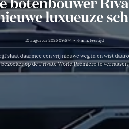
se botenbouwer Riva
 nieuwe luxueuze sc
10 augustus 2025 09:57
<
•
4 min. leestijd
ijf slaat daarmee een vrij nieuwe weg in en wist daa
bezoeker op de Private World Premiere te verrassen