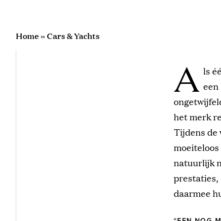
Home
»
Cars & Yachts
A
ls é
een 
ongetwijfel
het merk re
Tijdens de 
moeiteloos 
natuurlijk 
prestaties,
daarmee hu
“EEN NOG M