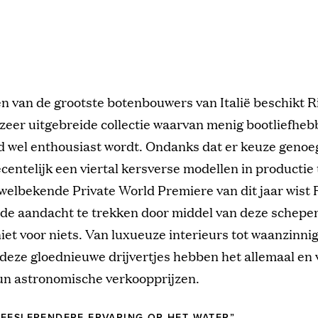
én van de grootste botenbouwers van Italië beschikt R
zeer uitgebreide collectie waarvan menig bootliefheb
d wel enthousiast wordt. Ondanks dat er keuze genoeg
centelijk een viertal kersverse modellen in productie
welbekende Private World Premiere van dit jaar wist 
de aandacht te trekken door middel van deze schepen,
niet voor niets. Van luxueuze interieurs tot waanzinni
 deze gloednieuwe drijvertjes hebben het allemaal en
n astronomische verkoopprijzen.
EESLEPENDERE ERVARING OP HET WATER”