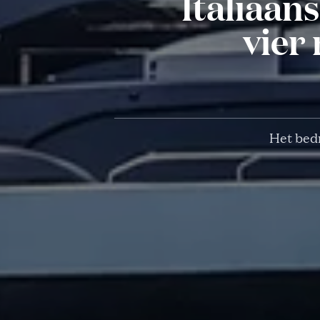
Italiaan
vier
Het bedr