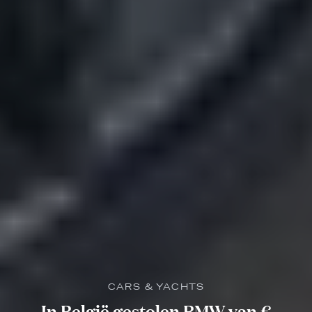
CARS & YACHTS
In België gestolen BMW van €