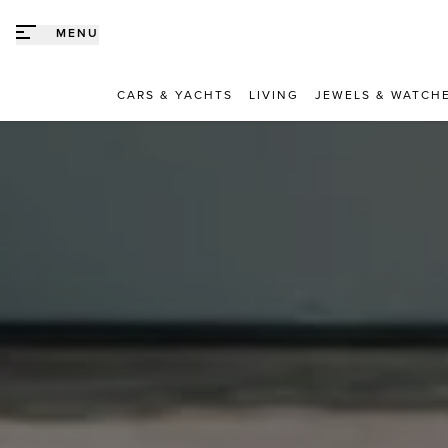
Direct naar content
MENU
CARS & YACHTS
LIVING
JEWELS & WATCH