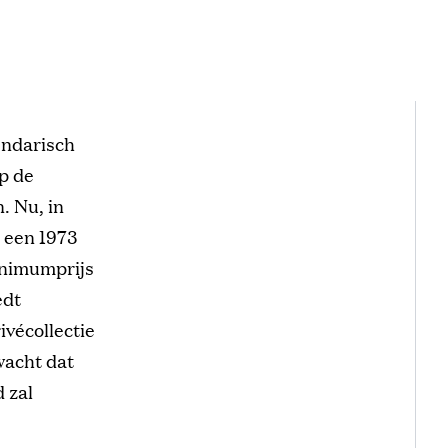
endarisch
op de
n.
Nu, in
: een 1973
inimumprijs
edt
ivécollectie
wacht dat
 zal