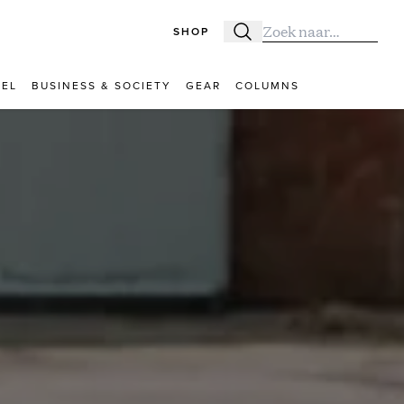
SHOP
Zoeken
Zoek naar:
VEL
BUSINESS & SOCIETY
GEAR
COLUMNS