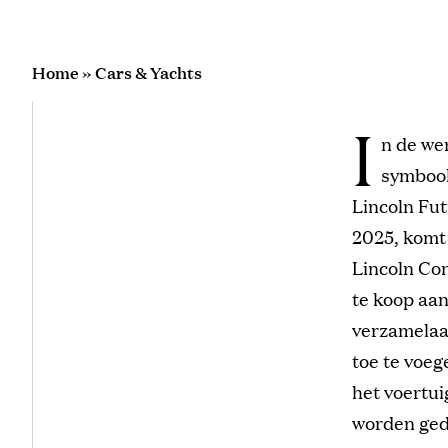
Home
»
Cars & Yachts
I
n de we
symbool
Lincoln Fut
2025, komt 
Lincoln Co
te koop aan
verzamelaar
toe te voeg
het voertui
worden ged