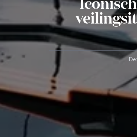
Iconisch
veilings
Dez