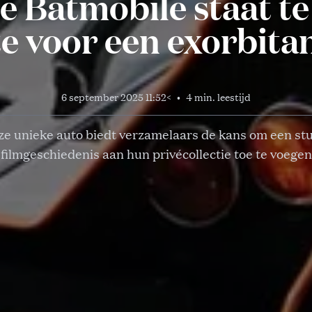
e Batmobile staat t
ite voor een exorbita
6 september 2025 11:52
<
•
4 min. leestijd
e unieke auto biedt verzamelaars de kans om een st
filmgeschiedenis aan hun privécollectie toe te voegen