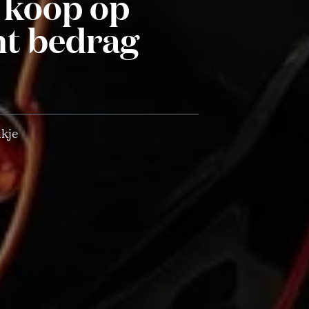
e koop op
nt bedrag
ukje