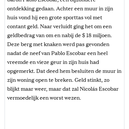
ontdekking gedaan. Achter een muur in zijn
huis vond hij een grote sporttas vol met
contant geld. Naar verluidt ging het om een
geldbedrag van om en nabij de $ 18 miljoen.
Deze berg met knaken werd pas gevonden
nadat de neef van Pablo Escobar een heel
vreemde en vieze geur in zijn huis had
opgemerkt. Dat deed hem besluiten de muur in
zijn woning open te breken. Geld stinkt, zo
blijkt maar weer, maar dat zal Nicolás Escobar
vermoedelijk een worst wezen.