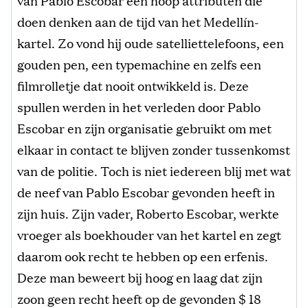
doen denken aan de tijd van het Medellín-
kartel. Zo vond hij oude satelliettelefoons, een
gouden pen, een typemachine en zelfs een
filmrolletje dat nooit ontwikkeld is. Deze
spullen werden in het verleden door Pablo
Escobar en zijn organisatie gebruikt om met
elkaar in contact te blijven zonder tussenkomst
van de politie. Toch is niet iedereen blij met wat
de neef van Pablo Escobar gevonden heeft in
zijn huis. Zijn vader, Roberto Escobar, werkte
vroeger als boekhouder van het kartel en zegt
daarom ook recht te hebben op een erfenis.
Deze man beweert bij hoog en laag dat zijn
zoon geen recht heeft op de gevonden $ 18