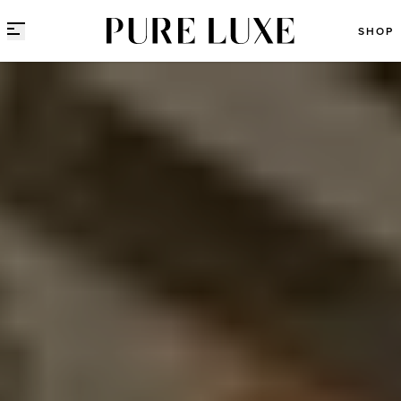
Direct naar content
SHOP