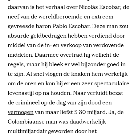
daarvan is het verhaal over Nicolás Escobar, de
neef van de wereldberoemde en extreem
gevreesde baron Pablo Escobar. Deze man zou
absurde geldbedragen hebben verdiend door
middel van de in- en verkoop van verdovende
middelen. Daarmee overtrad hij wellicht de
regels, maar hij bleek er wel bijzonder goed in
te zijn. Al snel vlogen de knaken hem werkelijk
om de oren en kon hij er een zeer spectaculaire
levensstijl op na houden. Naar verluidt bezat
de crimineel op de dag van zijn dood een
vermogen
van maar liefst $ 30 miljard. Ja, de
Colombiaanse man was daadwerkelijk
multimiljardair geworden door het