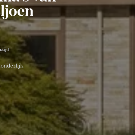
ljoen
stijd
onderlijk