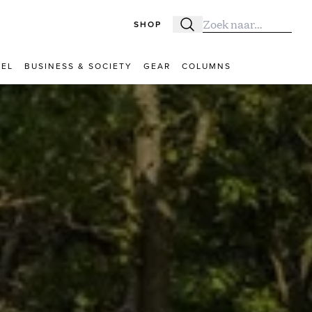
SHOP
Zoeken
Zoek naar:
VEL
BUSINESS & SOCIETY
GEAR
COLUMNS