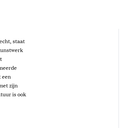
echt, staat
 kunstwerk
t
mmeerde
t een
met zijn
atuur is ook