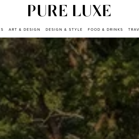
ES
ART & DESIGN
DESIGN & STYLE
FOOD & DRINKS
TRA