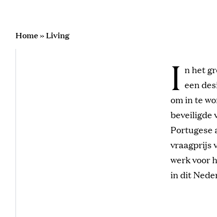
Home
»
Living
I
n het gr
een des
om in te wo
beveiligde
Portugese a
vraagprijs 
werk voor h
in dit Ned