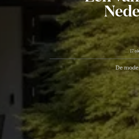
Nede
17 o
De moder