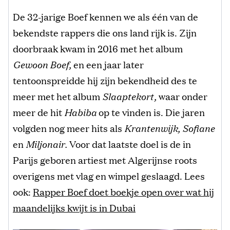
De 32-jarige Boef kennen we als één van de
bekendste rappers die ons land rijk is. Zijn
doorbraak kwam in 2016 met het album
Gewoon Boef,
en een jaar later
tentoonspreidde hij zijn bekendheid des te
meer met het album
Slaaptekort,
waar onder
meer de hit
Habiba
op te vinden is. Die jaren
volgden nog meer hits als
Krantenwijk, Sofiane
en
Miljonair.
Voor dat laatste doel is de in
Parijs geboren artiest met Algerijnse roots
overigens met vlag en wimpel geslaagd. Lees
ook:
Rapper Boef doet boekje open over wat hij
maandelijks kwijt is in Dubai