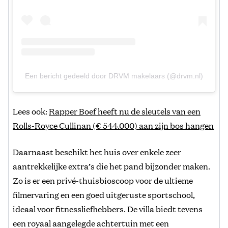
Een bericht gedeeld door DRVM makelaars (@drvm.nl)
Lees ook:
Rapper Boef heeft nu de sleutels van een
Rolls-Royce Cullinan (€ 544.000) aan zijn bos hangen
Daarnaast beschikt het huis over enkele zeer
aantrekkelijke extra’s die het pand bijzonder maken.
Zo is er een privé-thuisbioscoop voor de ultieme
filmervaring en een goed uitgeruste sportschool,
ideaal voor fitnessliefhebbers. De villa biedt tevens
een royaal aangelegde achtertuin met een