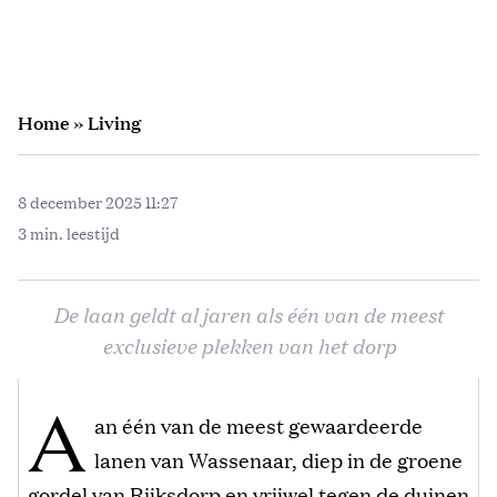
Home
»
Living
8 december 2025 11:27
3 min. leestijd
De laan geldt al jaren als één van de meest
exclusieve plekken van het dorp
A
an één van de meest gewaardeerde
lanen van Wassenaar, diep in de groene
gordel van Rijksdorp en vrijwel tegen de duinen