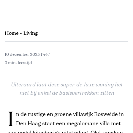
Home
»
Living
10 december 2025 17:47
3 min. leestijd
Uiteraard laat deze super-de-luxe woning het
niet bij enkel de basisvertrekken zitten
I
n de rustige en groene villawijk Bosweide in
Den Haag staat een megalomane villa met
een nogal kitscherige uitstraling. Oké, smaken