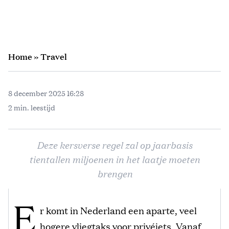
Home
»
Travel
8 december 2025 16:28
2 min. leestijd
Deze kersverse regel zal op jaarbasis
tientallen miljoenen in het laatje moeten
brengen
E
r komt in Nederland een aparte, veel
hogere vliegtaks voor privéjets. Vanaf