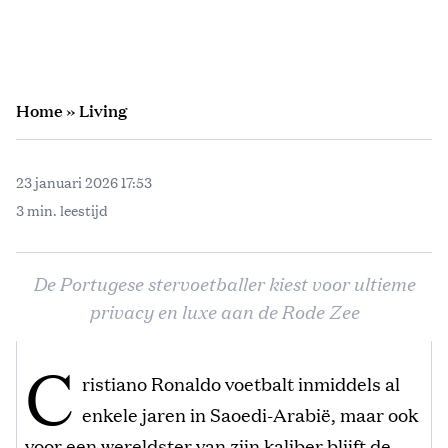
Home
»
Living
23 januari 2026 17:53
3 min. leestijd
De Portugese stervoetballer kiest voor ultieme
privacy en luxe aan de Rode Zee
C
ristiano Ronaldo voetbalt inmiddels al
enkele jaren in Saoedi-Arabië, maar ook
voor een wereldster van zijn kaliber blijft de