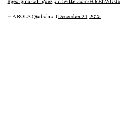
#georginarodriguez
pic.twitter.com/HJcEhWUz16
— A BOLA (@abolapt)
December 24, 2025