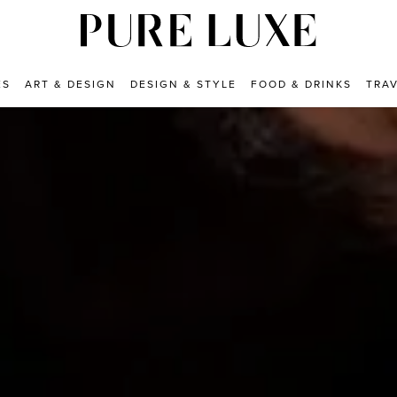
ES
ART & DESIGN
DESIGN & STYLE
FOOD & DRINKS
TRA