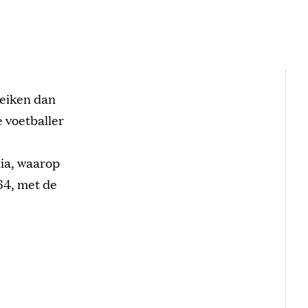
reiken dan
 voetballer
dia, waarop
64, met de