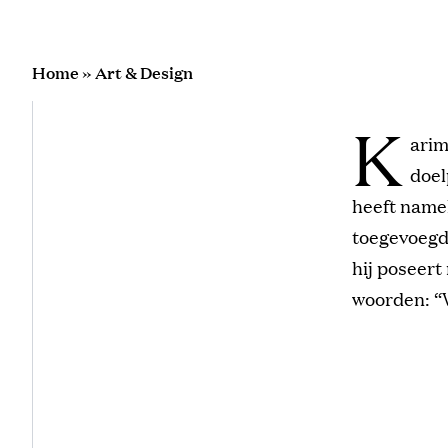
Home
»
Art & Design
K
arim
doel
heeft namel
toegevoegd.
hij poseert
woorden: “