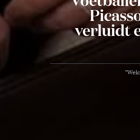
Picasso
verluidt 
"Welc