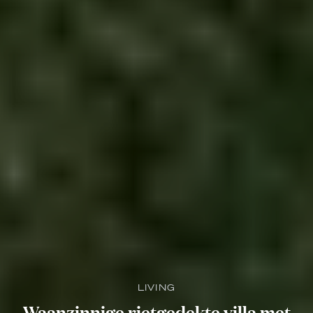
LIVING
Waanzinnige rietgedekte villa met