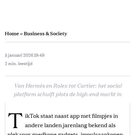
Home
»
Business & Society
5 januari 2026 19:49
2 min. leestijd
Van Hermès en Rolex tot Cartier: het social
platform schuift plots de high-end markt in
T
ikTok staat naast app met filmpjes in
andere landen jarenlang bekend als
plek voor goedkope gadgets, impulsaankopen