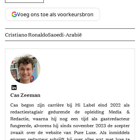
Voeg ons toe als voorkeursbron
Cristiano Ronaldo
Saoedi-Arabië
Cas Zeeman
Cas begon zijn carrière bij Hi Label eind 2022 als
redactiestagiair gedurende de opleiding Media &
Redactie, waarna hij nog een tijd als gastredacteur
fungeerde, alvorens hij sinds november 2023 de scepter
zwaait over de website van Pure Luxe. Als inmiddels
ervaren redacteur schrijft hij over alles wat met luxe te