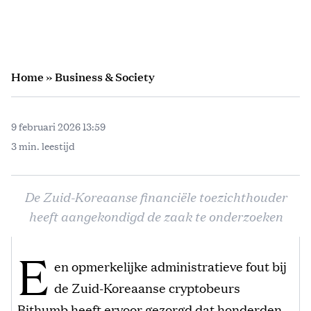
Home
»
Business & Society
9 februari 2026 13:59
3 min. leestijd
De Zuid-Koreaanse financiële toezichthouder
heeft aangekondigd de zaak te onderzoeken
E
en opmerkelijke administratieve fout bij
de Zuid-Koreaanse cryptobeurs
Bithumb heeft ervoor gezorgd dat honderden