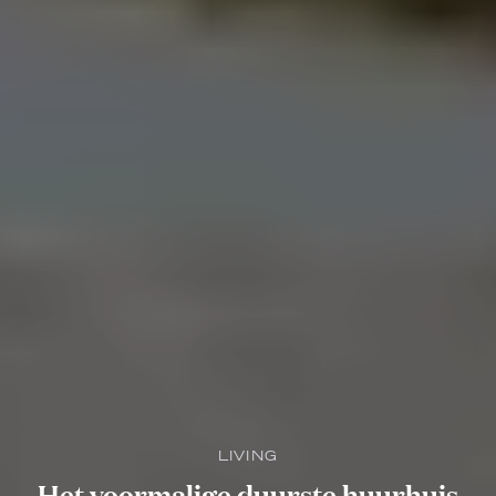
LIVING
Het voormalige duurste huurhuis