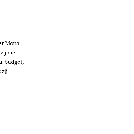
oet Mona
zij niet
ar budget,
zij