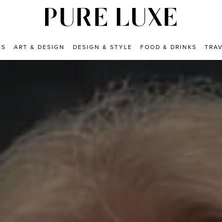
ES
ART & DESIGN
DESIGN & STYLE
FOOD & DRINKS
TRA