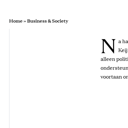
Home
»
Business & Society
N
a h
Keij
alleen poli
ondersteun
voortaan o