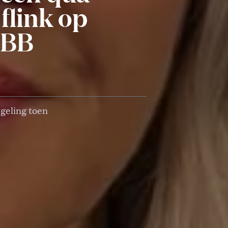
 flink op
BBB
egeling toen