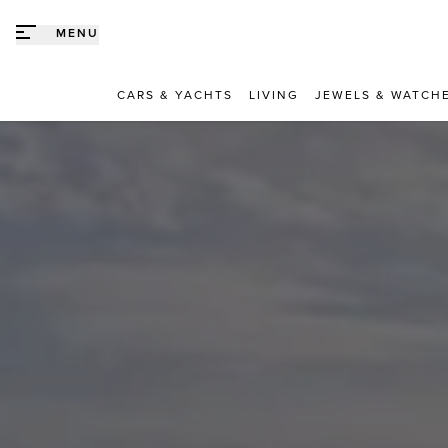
Direct naar content
MENU
CARS & YACHTS
LIVING
JEWELS & WATCH