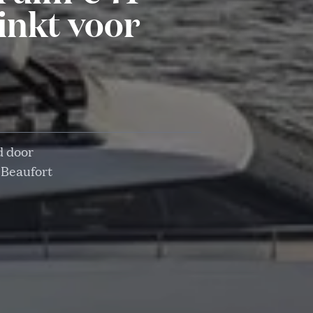
zinkt voor
d door
 Beaufort