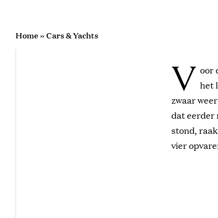
Home
»
Cars & Yachts
V
oor 
het 
zwaar weer
dat eerder 
stond, raak
vier opvar