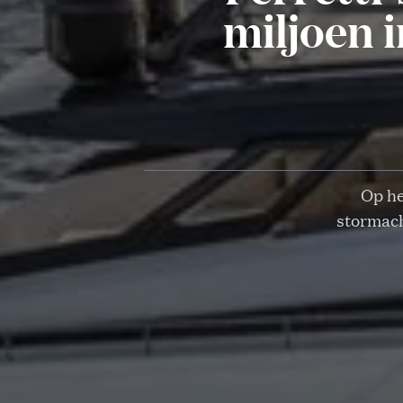
miljoen i
Op he
stormach