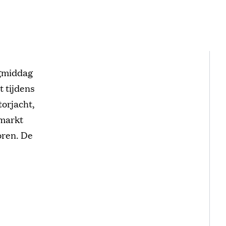
gmiddag
 tijdens
orjacht,
 markt
oren. De