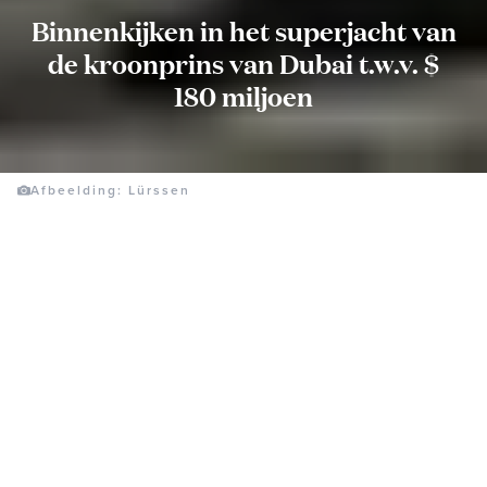
Binnenkijken in het superjacht van
de kroonprins van Dubai t.w.v. $
180 miljoen
Afbeelding: Lürssen