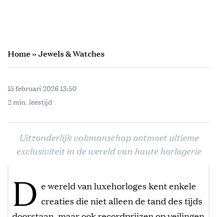
Home
»
Jewels & Watches
15 februari 2026 13:50
2 min. leestijd
Uitzonderlijk vakmanschap ontmoet ultieme
exclusiviteit in de wereld van haute horlogerie
D
e wereld van luxehorloges kent enkele
creaties die niet alleen de tand des tijds
doorstaan, maar ook recordprijzen op veilingen