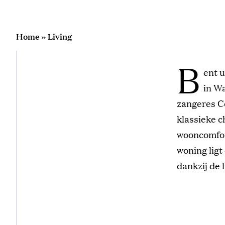
Home
»
Living
B
ent u
in Wa
zangeres C
klassieke c
wooncomfort
woning ligt
dankzij de 