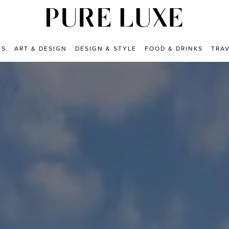
ES
ART & DESIGN
DESIGN & STYLE
FOOD & DRINKS
TRA