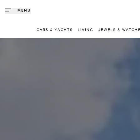
Direct naar content
MENU
CARS & YACHTS
LIVING
JEWELS & WATCH