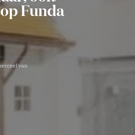
 op Funda
perceel van