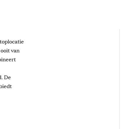
toplocatie
 ooit van
ineert
d. De
biedt