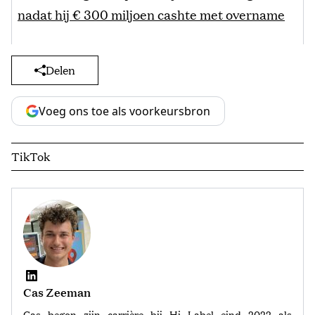
nadat hij € 300 miljoen cashte met overname
Delen
Voeg ons toe als voorkeursbron
TikTok
Cas Zeeman
Cas begon zijn carrière bij Hi Label eind 2022 als