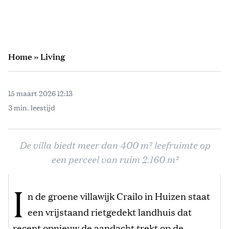
Home
»
Living
15 maart 2026 12:13
3 min. leestijd
De villa biedt meer dan 400 m² leefruimte op
een perceel van ruim 2.160 m²
I
n de groene villawijk Crailo in Huizen staat
een vrijstaand rietgedekt landhuis dat
recent opnieuw de aandacht trekt op de