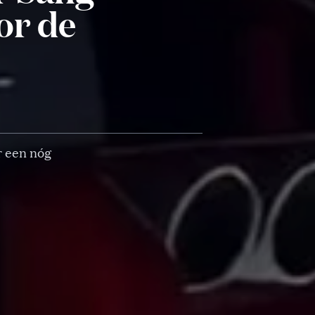
or de
r een nóg