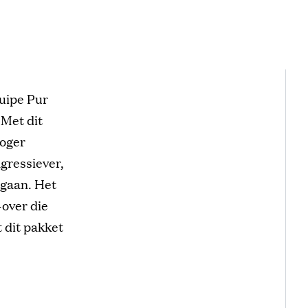
quipe Pur
 Met dit
hoger
agressiever,
rgaan. Het
over die
t dit pakket