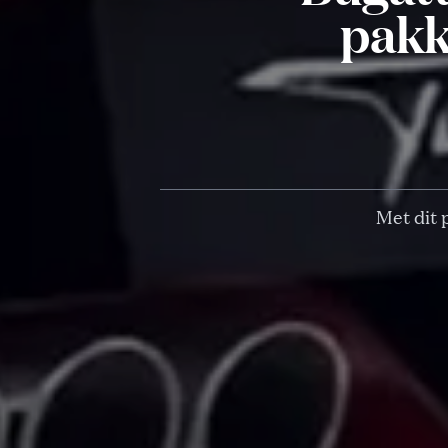
pakk
Met dit 