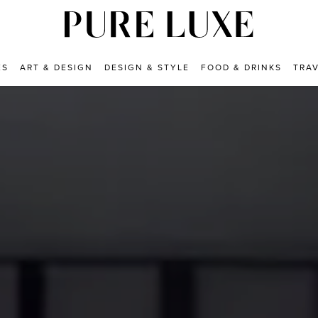
ES
ART & DESIGN
DESIGN & STYLE
FOOD & DRINKS
TRA