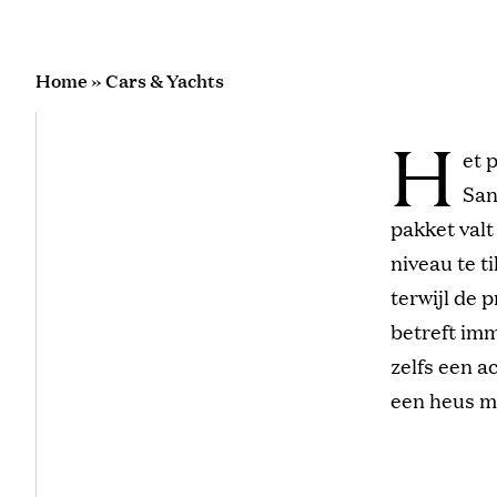
Home
»
Cars & Yachts
H
et 
San
pakket valt
niveau te t
terwijl de 
betreft im
zelfs een a
een heus m