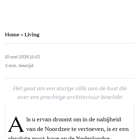
Home
»
Living
10 mei 2026 15:52
3 min. leestijd
Het gaat om een statige villa aan de kust die
over een prachtige architectuur beschikt
A
ls u ervan droomt om in de nabijheid
van de Noordzee te vertoeven, is er een
absolute must-have op de Nederlandse