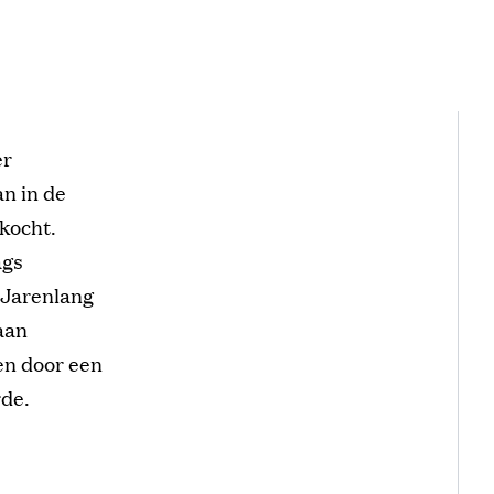
er
n in de
 kocht.
ags
 Jarenlang
aan
len door een
rde.