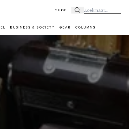
SHOP
Zoeken
Zoek naar:
VEL
BUSINESS & SOCIETY
GEAR
COLUMNS