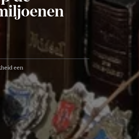
miljoenen
kheid een