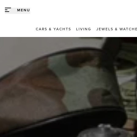
Direct naar content
MENU
CARS & YACHTS
LIVING
JEWELS & WATCH