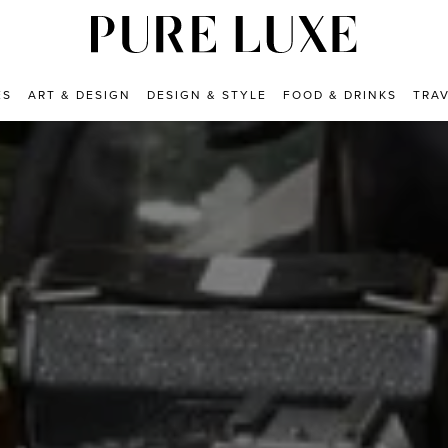
ES
ART & DESIGN
DESIGN & STYLE
FOOD & DRINKS
TRA