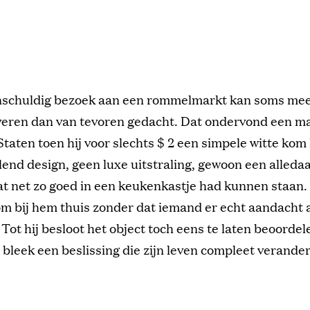
nschuldig bezoek aan een rommelmarkt kan soms me
veren dan van tevoren gedacht. Dat ondervond een ma
taten toen hij voor slechts $ 2 een simpele witte kom
end design, geen luxe uitstraling, gewoon een alleda
at net zo goed in een keukenkastje had kunnen staan.
om bij hem thuis zonder dat iemand er echt aandacht 
Tot hij besloot het object toch eens te laten beoorde
 bleek een beslissing die zijn leven compleet verande