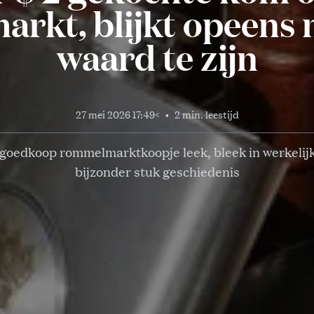
rkt, blijkt opeens 
waard te zijn
27 mei 2026 17:49
<
•
2 min. leestijd
goedkoop rommelmarktkoopje leek, bleek in werkelij
bijzonder stuk geschiedenis