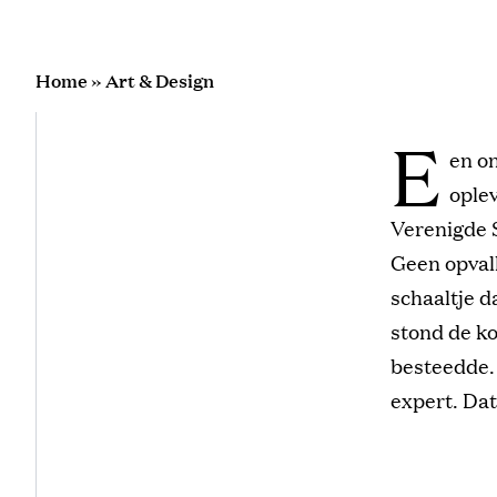
Home
»
Art & Design
E
en o
ople
Verenigde S
Geen opvall
schaaltje d
stond de k
besteedde. 
expert. Dat