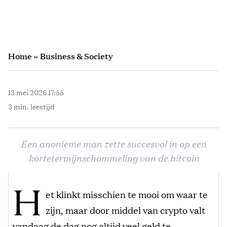
Home
»
Business & Society
13 mei 2026 17:55
3 min. leestijd
Een anonieme man zette succesvol in op een
kortetermijnschommeling van de bitcoin
H
et klinkt misschien te mooi om waar te
zijn, maar door middel van crypto valt
vandaag de dag nog altijd veel geld te