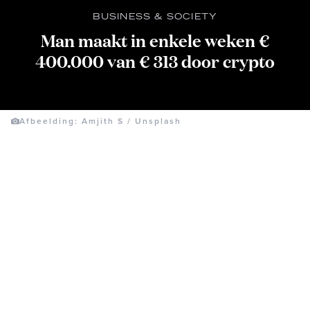
BUSINESS & SOCIETY
Man maakt in enkele weken €
400.000 van € 313 door crypto
Afbeelding: Amjith S / Unsplash