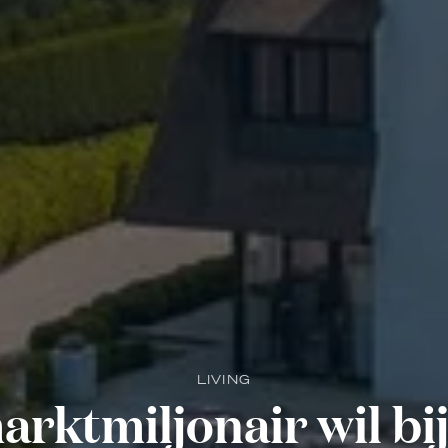
LIVING
rktmiljonair wil bij