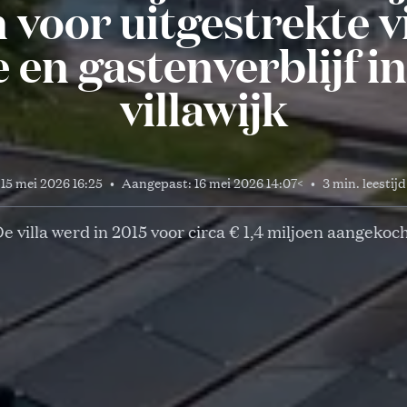
 voor uitgestrekte v
 en gastenverblijf i
villawijk
15 mei 2026 16:25
•
Aangepast:
16 mei 2026 14:07
<
•
3 min. leestijd
e villa werd in 2015 voor circa € 1,4 miljoen aangekoc