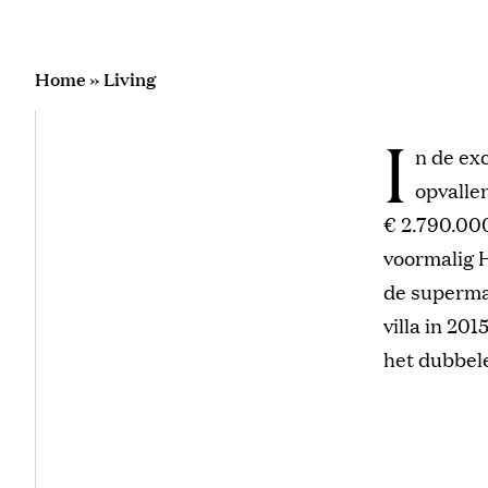
Home
»
Living
I
n de ex
opvallen
€ 2.790.000
voormalig H
de superma
villa in 201
het dubbele