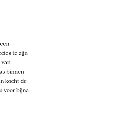
 een
cies te zijn
m van
was binnen
n kocht de
u voor bijna