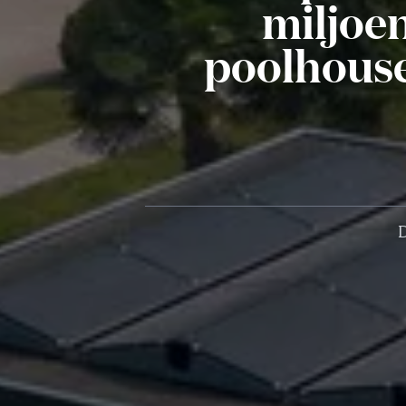
miljoen
poolhouse
D