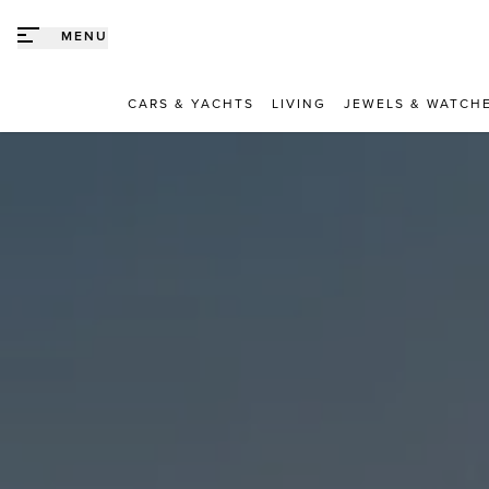
Direct naar content
MENU
CARS & YACHTS
LIVING
JEWELS & WATCH