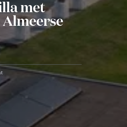
illa met
n Almeerse
ht