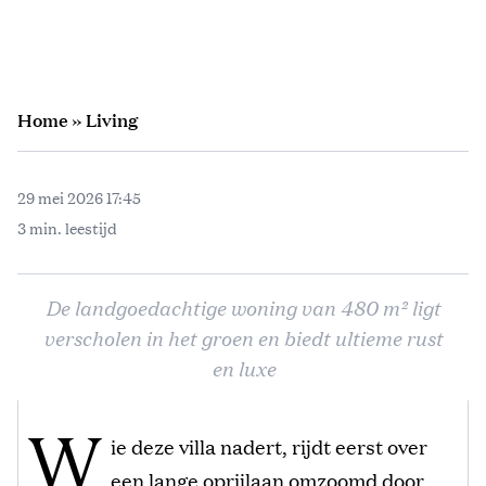
Home
»
Living
29 mei 2026 17:45
3 min. leestijd
De landgoedachtige woning van 480 m² ligt
verscholen in het groen en biedt ultieme rust
en luxe
W
ie deze villa nadert, rijdt eerst over
een lange oprijlaan omzoomd door