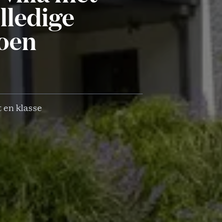
lledige
joen
t en klasse