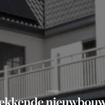
LIVING
ekkende nieuwbouwv