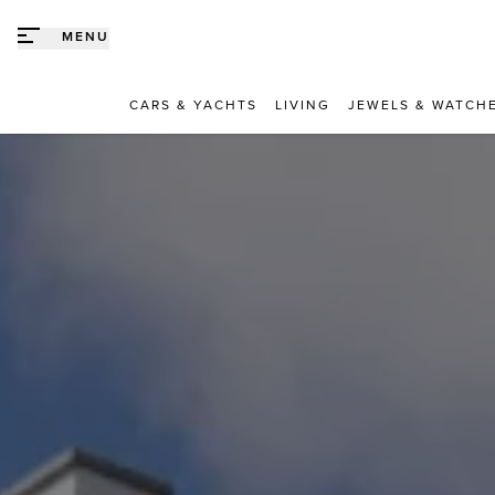
Direct naar content
MENU
CARS & YACHTS
LIVING
JEWELS & WATCH