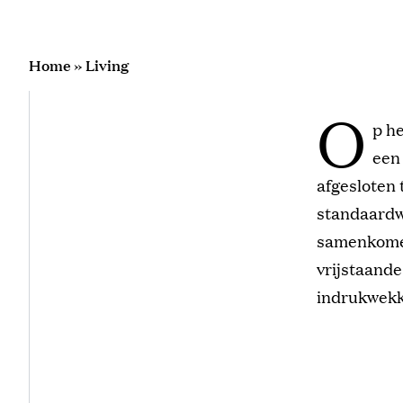
Home
»
Living
O
p h
een 
afgesloten 
standaardw
samenkomen
vrijstaande
indrukwekk