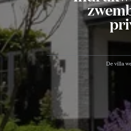
zwemba
pri
De villa w