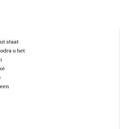
ut staat
Zodra u het
n
xe
e
 een