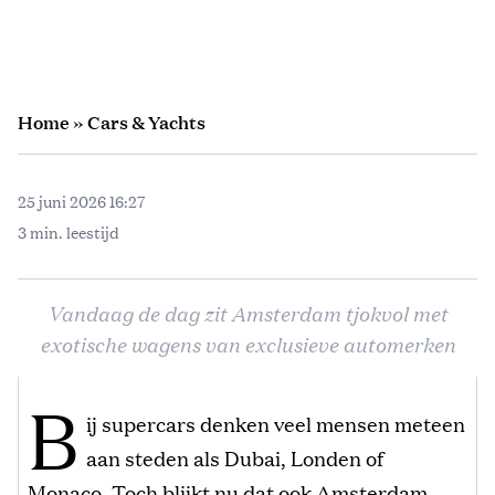
Home
»
Cars & Yachts
25 juni 2026 16:27
3 min. leestijd
Vandaag de dag zit Amsterdam tjokvol met
exotische wagens van exclusieve automerken
B
ij supercars denken veel mensen meteen
aan steden als Dubai, Londen of
Monaco. Toch blijkt nu dat ook Amsterdam