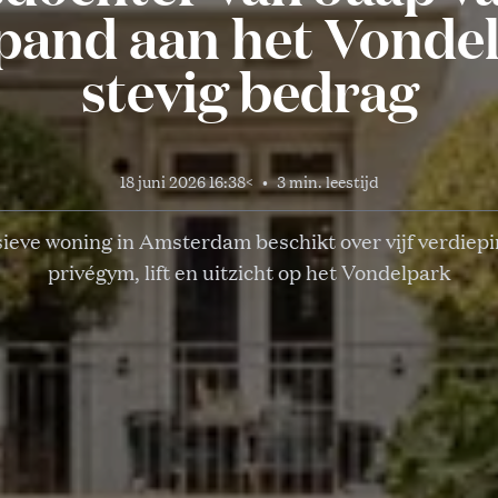
pand aan het Vonde
stevig bedrag
18 juni 2026 16:38
<
•
3 min. leestijd
ieve woning in Amsterdam beschikt over vijf verdiep
privégym, lift en uitzicht op het Vondelpark