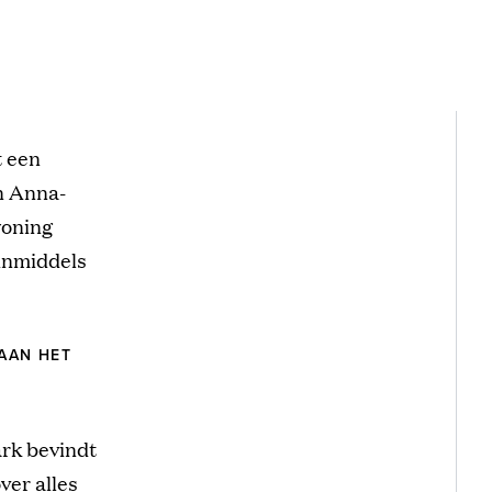
t een
n Anna-
woning
 inmiddels
AAN HET
rk bevindt
ver alles