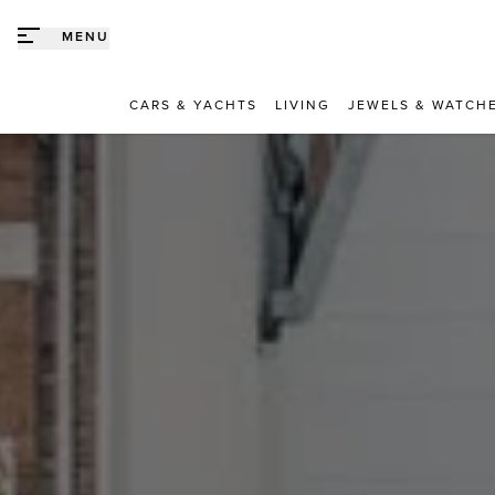
Direct naar content
MENU
CARS & YACHTS
LIVING
JEWELS & WATCH