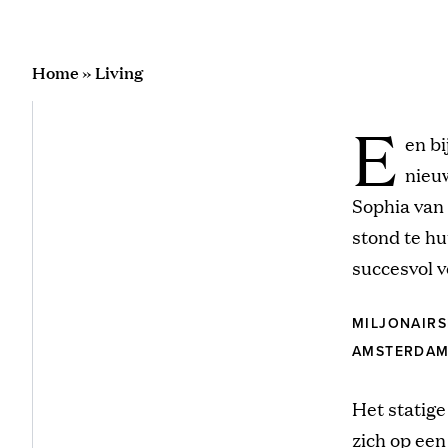
Home
»
Living
E
en b
nieu
Sophia van
stond te hu
succesvol 
MILJONAIR
AMSTERDAM
Het statig
zich op een