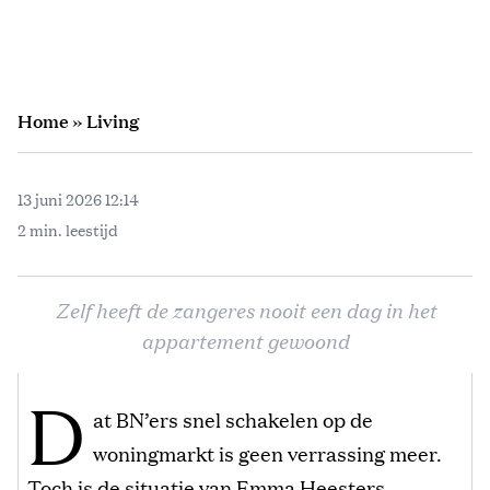
Home
»
Living
13 juni 2026 12:14
2 min. leestijd
Zelf heeft de zangeres nooit een dag in het
appartement gewoond
D
at BN’ers snel schakelen op de
woningmarkt is geen verrassing meer.
Toch is de situatie van Emma Heesters