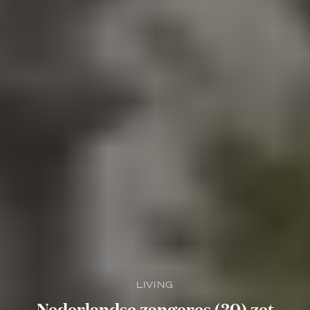
LIVING
Nederlandse zangeres (30) zet