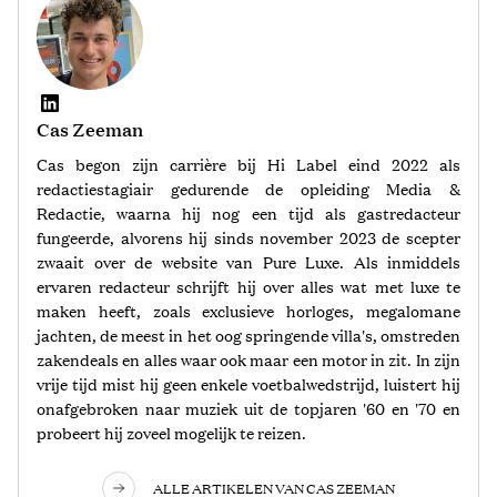
Cas Zeeman
Cas begon zijn carrière bij Hi Label eind 2022 als
redactiestagiair gedurende de opleiding Media &
Redactie, waarna hij nog een tijd als gastredacteur
fungeerde, alvorens hij sinds november 2023 de scepter
zwaait over de website van Pure Luxe. Als inmiddels
ervaren redacteur schrijft hij over alles wat met luxe te
maken heeft, zoals exclusieve horloges, megalomane
jachten, de meest in het oog springende villa's, omstreden
zakendeals en alles waar ook maar een motor in zit. In zijn
vrije tijd mist hij geen enkele voetbalwedstrijd, luistert hij
onafgebroken naar muziek uit de topjaren '60 en '70 en
probeert hij zoveel mogelijk te reizen.
ALLE ARTIKELEN VAN CAS ZEEMAN