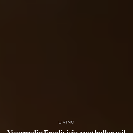
LIVING
Voormalig Eredivisie-voetballer wil