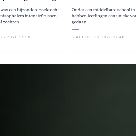
jaar oud
 was een bijzondere zoektocht
Onder een middelbare school i
lnisophalers intensief tussen
hebben leerlingen een unieke vo
al zochten
gedaan
US 2026 17:50
5 AUGUSTUS 2026 17:48