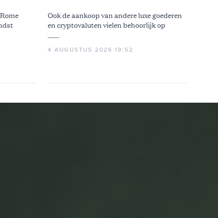
n Rome
Ook de aankoop van andere luxe goederen
ndst
en cryptovaluten vielen behoorlijk op
4 AUGUSTUS 2026 19:52