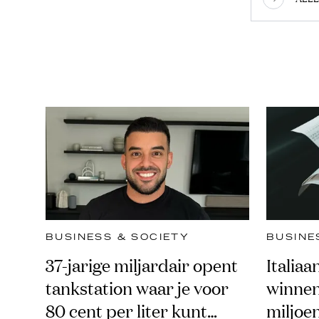
BUSINESS & SOCIETY
BUSINE
37-jarige miljardair opent
Italia
tankstation waar je voor
winnend
80 cent per liter kunt
miljoe