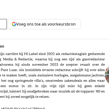
Voeg ons toe als voorkeursbron
an
ijn carrière bij Hi Label eind 2022 als redactiestagiair gedurende
g Media & Redactie, waarna hij nog een tijd als gastredacteur
 alvorens hij sinds november 2023 de scepter zwaait over de
Pure Luxe. Als inmiddels ervaren redacteur schrijft hij over alles
e te maken heeft, zoals exclusieve horloges, megalomane jachten,
 het oog springende villa's, omstreden zakendeals en alles waar
en motor in zit. In zijn vrije tijd mist hij geen enkele
rijd, luistert hij onafgebroken naar muziek uit de topjaren '60 en
ert hij zoveel mogelijk te reizen.
 ARTIKELEN VAN CAS ZEEMAN