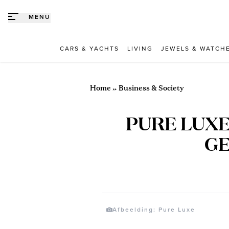
Direct naar content
MENU
CARS & YACHTS
LIVING
JEWELS & WATCH
Home
»
Business & Society
PURE LUXE
GE
Afbeelding: Pure Luxe