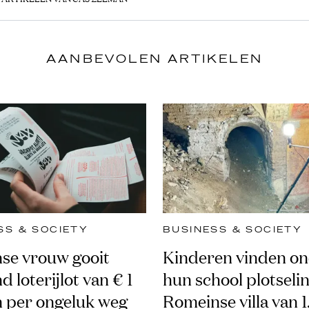
AANBEVOLEN ARTIKELEN
SS & SOCIETY
BUSINESS & SOCIETY
anse vrouw gooit
Kinderen vinden o
 loterijlot van € 1
hun school plotseli
n per ongeluk weg
Romeinse villa van 