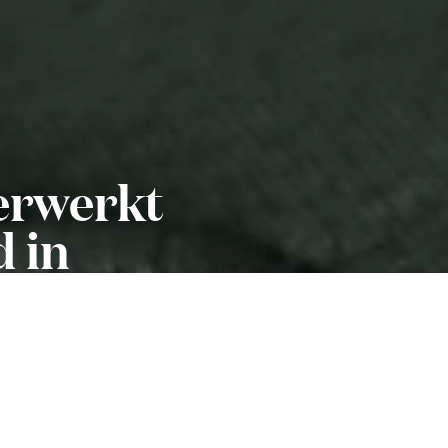
erwerkt
d in
de
stigde