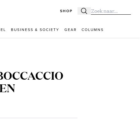
SHOP
Zoeken
Zoek naar:
VEL
BUSINESS & SOCIETY
GEAR
COLUMNS
 BOCCACCIO
REN