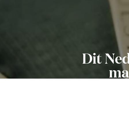
Dit Ne
mas
u
NUEST