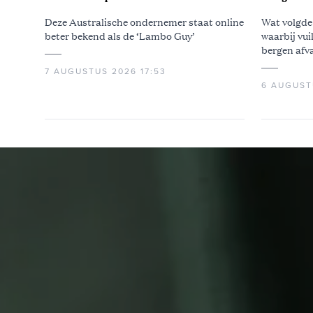
tanken
Deze Australische ondernemer staat online
Wat volgde
beter bekend als de ‘Lambo Guy’
waarbij vui
bergen afv
7 AUGUSTUS 2026 17:53
6 AUGUST