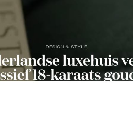
DESIGN & STYLE
derlandse luxehuis v
sief 18-karaats gou
ltragelimiteerde mo
29 juli 2026 19:47
<
•
4 min. leestijd
T. kiest bewust voor een andere koers dan de geve