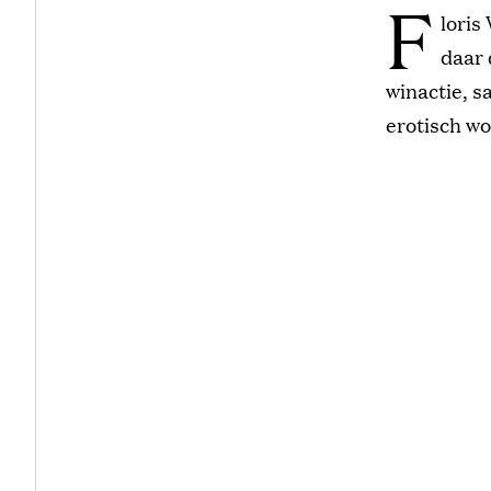
F
loris
daar 
winactie, s
erotisch wo