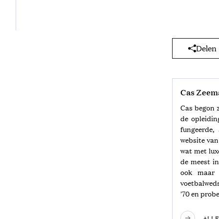
Delen
Cas Zeem
Cas begon z
de opleidin
fungeerde,
website van 
wat met lux
de meest in
ook maar e
voetbalwedst
'70 en probe
ALLE