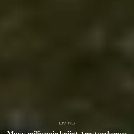
LIVING
Mexx-miljonair krijgt Amsterdamse