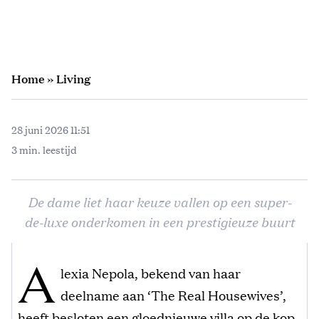
Home
»
Living
28 juni 2026 11:51
3 min. leestijd
De dame liet haar keuze vallen op een super-
de-luxe onderkomen in een prestigieuze buurt
A
lexia Nepola, bekend van haar
deelname aan ‘The Real Housewives’,
heeft besloten een gloednieuwe villa op de kop