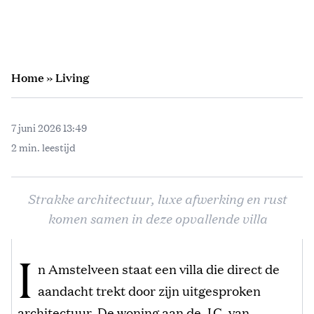
Home
»
Living
7 juni 2026 13:49
2 min. leestijd
Strakke architectuur, luxe afwerking en rust
komen samen in deze opvallende villa
I
n Amstelveen staat een villa die direct de
aandacht trekt door zijn uitgesproken
architectuur. De woning aan de J.C. van