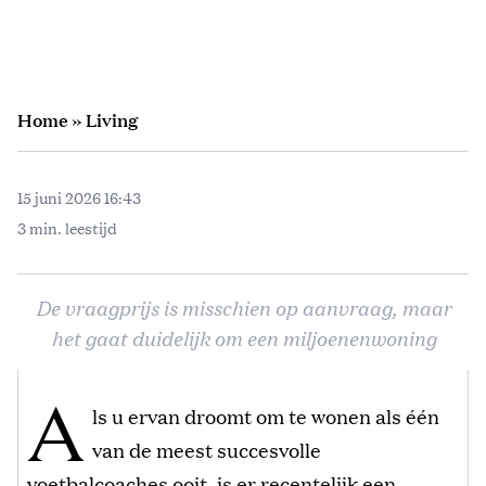
Home
»
Living
15 juni 2026 16:43
3 min. leestijd
De vraagprijs is misschien op aanvraag, maar
het gaat duidelijk om een miljoenenwoning
A
ls u ervan droomt om te wonen als één
van de meest succesvolle
voetbalcoaches ooit, is er recentelijk een