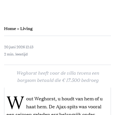
Home
»
Living
20 juni 2026 12:13
2 min. leestijd
Weghorst heeft voor de villa tevens een
borgsom betaald die € 17.500 bedroeg
W
out Weghorst, u houdt van hem of u
haat hem. De Ajax-spits was vooral
een seizoen geleden erg belangrijk onder