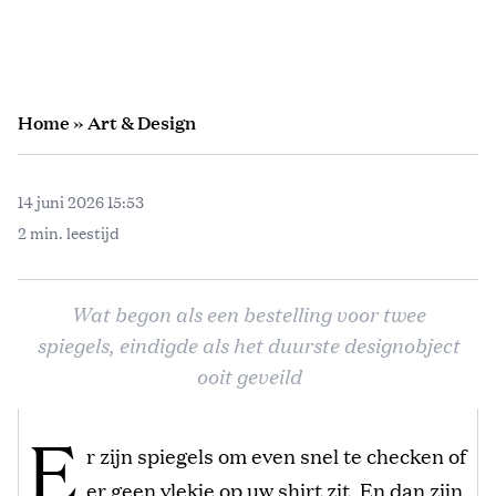
Home
»
Art & Design
14 juni 2026 15:53
2 min. leestijd
Wat begon als een bestelling voor twee
spiegels, eindigde als het duurste designobject
ooit geveild
E
r zijn spiegels om even snel te checken of
er geen vlekje op uw shirt zit. En dan zijn