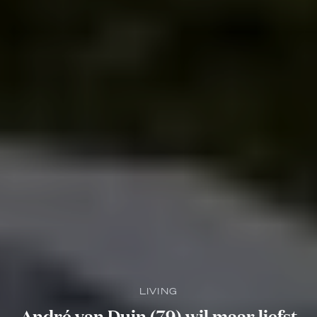
LIVING
André van Duin (79) wil maar liefst