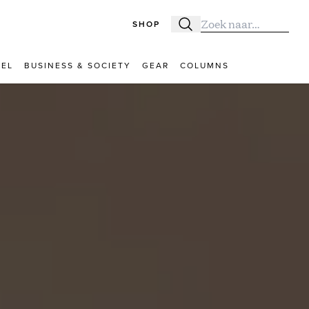
SHOP
Zoeken
Zoek naar:
VEL
BUSINESS & SOCIETY
GEAR
COLUMNS