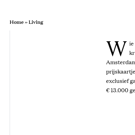
Home
»
Living
W
ie
kr
Amsterdams
prijskaartj
exclusief g
€ 13.000 g