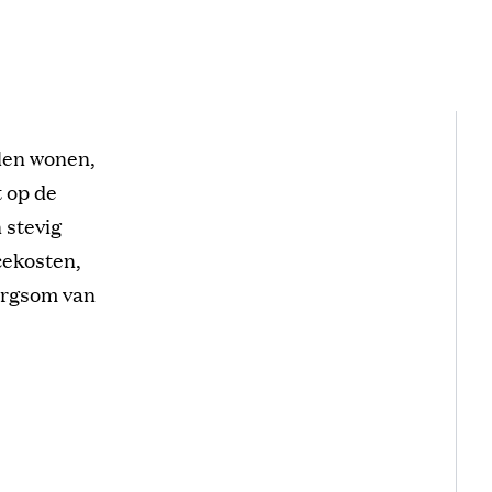
llen wonen,
t op de
 stevig
cekosten,
borgsom van