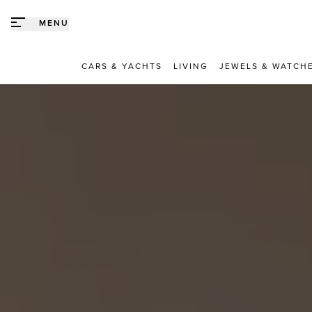
Direct naar content
MENU
CARS & YACHTS
LIVING
JEWELS & WATCH