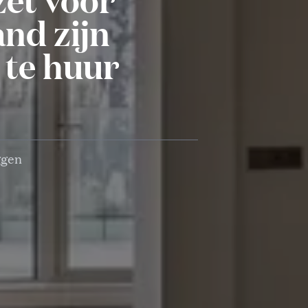
and zijn
 te huur
ggen