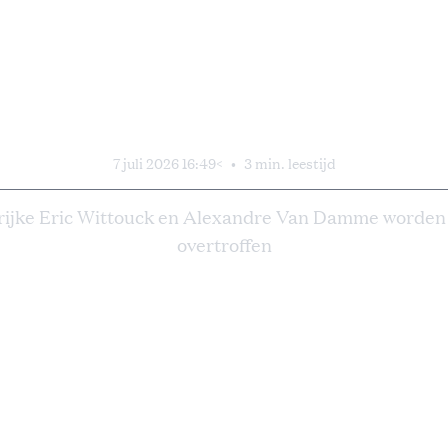
centen Berghmans r
miljardenverkoop
7 juli 2026 16:49
<
•
3 min. leestijd
 rijke Eric Wittouck en Alexandre Van Damme worden
overtroffen