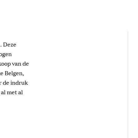
s. Deze
mogen
rkoop van de
ke Belgen,
 de indruk
al met al