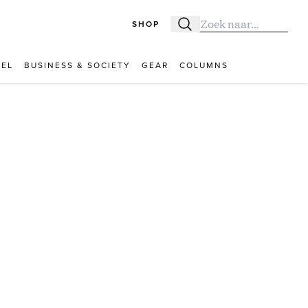
SHOP
Zoeken
Zoek naar:
VEL
BUSINESS & SOCIETY
GEAR
COLUMNS