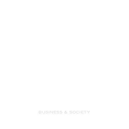
BUSINESS & SOCIETY
eft een nieuwe rijkst