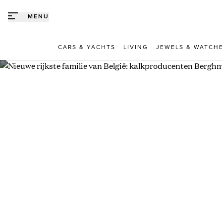
Direct naar content
MENU
CARS & YACHTS
LIVING
JEWELS & WATCH