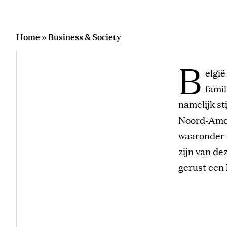
Home
»
Business & Society
B
elgië
famil
namelijk st
Noord-Ameri
waaronder 
zijn van de
gerust een 