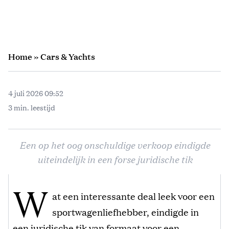
Home
»
Cars & Yachts
4 juli 2026 09:52
3 min. leestijd
Een op het oog onschuldige verkoop eindigde
uiteindelijk in een forse juridische tik
W
at een interessante deal leek voor een
sportwagenliefhebber, eindigde in
een juridische tik van formaat voor een