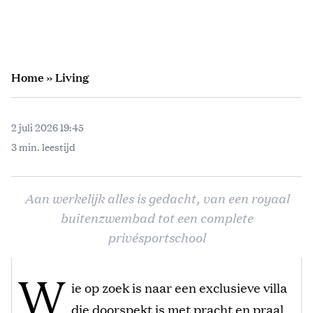
Home
»
Living
2 juli 2026 19:45
3 min. leestijd
Aan werkelijk alles is gedacht, van een royaal
buitenzwembad tot een complete
privésportschool
W
ie op zoek is naar een exclusieve villa
die doorspekt is met pracht en praal,