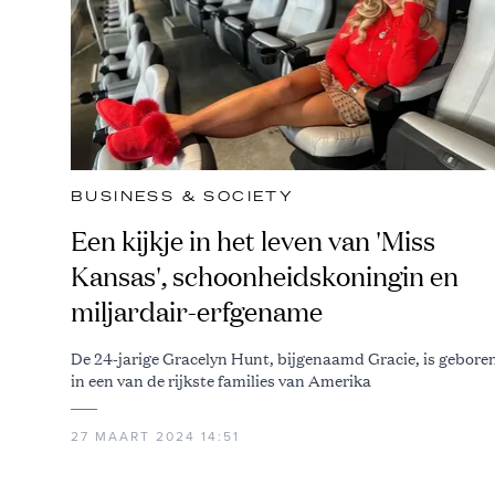
BUSINESS & SOCIETY
Een kijkje in het leven van 'Miss
Kansas', schoonheidskoningin en
miljardair-erfgename
De 24-jarige Gracelyn Hunt, bijgenaamd Gracie, is gebore
in een van de rijkste families van Amerika
27 MAART 2024 14:51