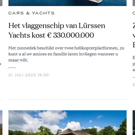
CARS & YACHTS
t
Het vlaggenschip van Lürssen
Yachts kost € 330.000.000
Het zonnedek beschikt over twee helikopterplatformen, zo
kunt u al uw amices en familie laten invliegen wanneer u
E
maar wilt.
m
p
a
21 JULI 2023 16:50
5