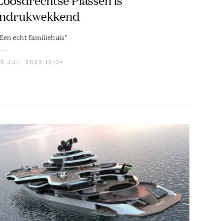
Loosdrechtse Plassen is
indrukwekkend
Een echt familiehuis"
6 JULI 2023 16:04