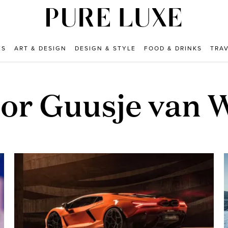
ES
ART & DESIGN
DESIGN & STYLE
FOOD & DRINKS
TRA
oor Guusje van 