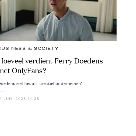
BUSINESS & SOCIETY
Hoeveel verdient Ferry Doedens
met OnlyFans?
oedens ziet het als 'creatief ondernemen'
4 JUNI 2023 14:38