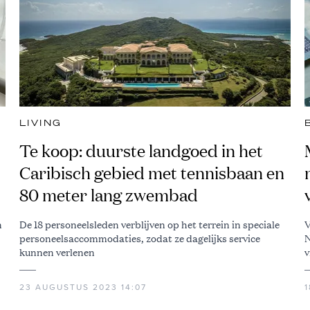
LIVING
Te koop: duurste landgoed in het
Caribisch gebied met tennisbaan en
80 meter lang zwembad
n
De 18 personeelsleden verblijven op het terrein in speciale
V
personeelsaccommodaties, zodat ze dagelijks service
N
kunnen verlenen
v
23 AUGUSTUS 2023 14:07
1